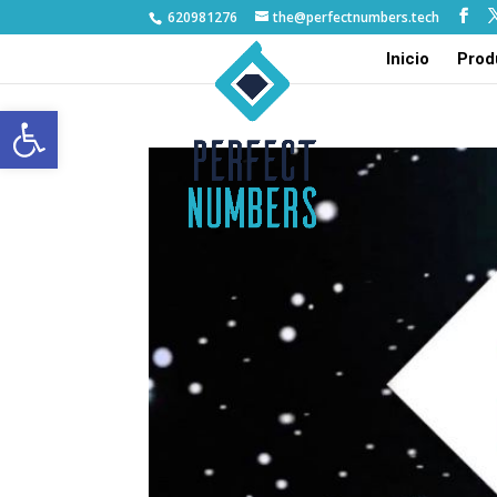
620981276
the@perfectnumbers.tech
Inicio
Prod
Abrir barra de herramientas