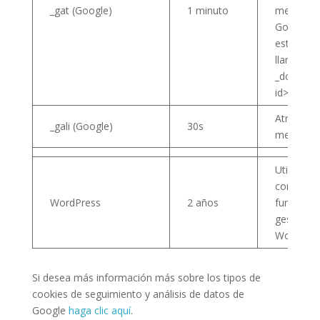
_gat (Google)
1 minuto
mediante
Google T
esta cook
llamará
_dc_gtm_
id>.
Atribució
_gali (Google)
30s
mejorada
Utilizado 
correcto
WordPress
2 años
funcionam
gestor de
WordPres
Si desea más información más sobre los tipos de
cookies de seguimiento y análisis de datos de
Google
haga clic aquí
.