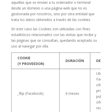
aquellas que se envían a tu ordenador o terminal
desde un dominio o una página web que no es
gestionada por nosotros, sino por otra entidad que
trata los datos obtenidos a través de las cookies.
En este caso las Cookies son utilizadas con fines
estadísticos relacionados con las visitas que recibe y
las páginas que se consultan, quedando aceptado su
uso al navegar por ella.
COOKIE
DURACIÓN
DESCRIP
(Y PROVEEDOR)
Utilizado 
Facebook
ofrecer u
producto
_fbp (Facebook)
6 meses
publicita
ofertas e
real de t