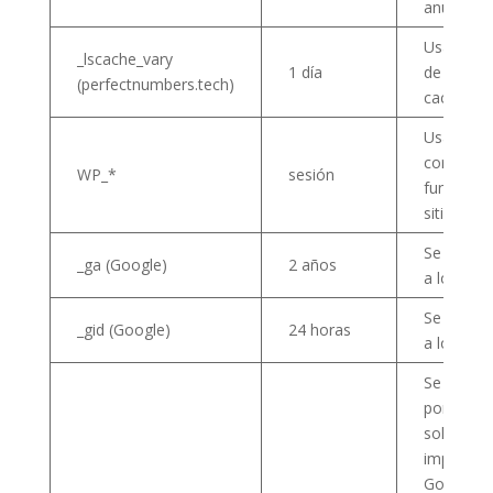
anunciant
Usada por
_lscache_vary
1 día
de optimi
(perfectnumbers.tech)
caché loc
Usada par
correcto
WP_*
sesión
funcionam
sitio.
Se usa par
_ga (Google)
2 años
a los usua
Se usa par
_gid (Google)
24 horas
a los usua
Se usa par
porcentaj
solicitude
implemen
Google An