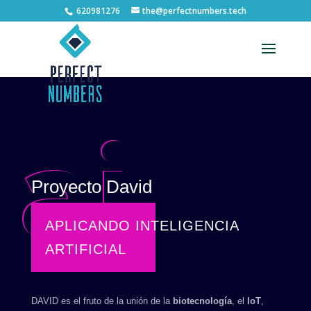
620981276
the@perfectnumbers.tech
Abrir barra de herramientas
ai
Proyecto David
APLICANDO INTELIGENCIA
ARTIFICIAL
DAVID es el fruto de la unión de la
biotecnología
, el
IoT
,