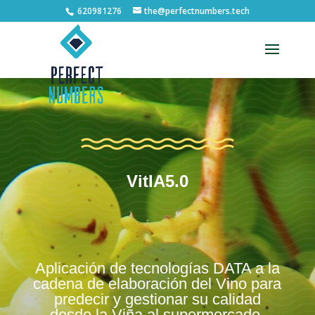
620981276
the@perfectnumbers.tech
Abrir barra de herramientas
VitIA5.0
Aplicación de tecnologías DATA a la
cadena de elaboración del Vino para
predecir y gestionar su calidad
desde la Viña al supermercado.