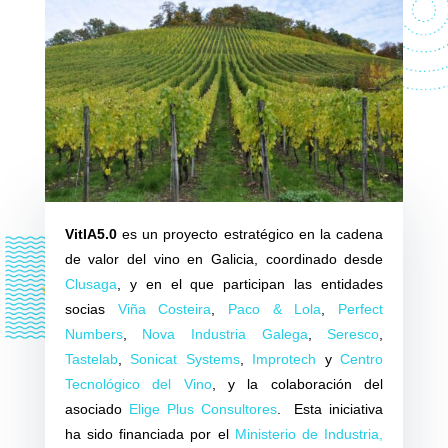
VitIA5.0
es un proyecto estratégico en la cadena
de valor del vino en Galicia, coordinado desde
Clusaga
, y en el que participan las entidades
socias
Viña Costeira
,
Paco & Lola
,
Perfect
Numbers
,
Nova Industria Galega
,
Seresco
,
Tastelab
,
Sonicat Systems
,
Improtech
y
Centro
Tecnológico del Vino
, y la colaboración del
asociado
Elige Plus Consultores
. Esta iniciativa
ha sido financiada por el
Ministerio de Industria,