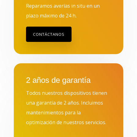
Reparamos averías in situ en un
plazo máximo de 24 h.
CONTÁCTANOS
2 años de garantía
Todos nuestros dispositivos tienen
una garantía de 2 años. Incluimos
mantenimientos para la
optimización de nuestros servicios.