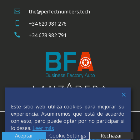

the@perfectnumbers.tech

+34 620 981 276

+34 678 982 791
Este sitio web utiliza cookies para mejorar su
experiencia. Asumiremos que está de acuerdo
Utilizamos cookies para ofrecerte la mejor experiencia en
con esto, pero puede optar por no participar si
nuestra web.
© Perfect Numbers (A Data Monitoring
lo desea.
Leer más
Puedes aprender más sobre qué cookies utilizamos o
Company) | Aviso Legal
Aceptar
Cookie Settings
Rechazar
desactivarlas en los
ajustes
.