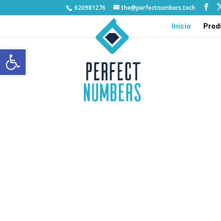
620981276
the@perfectnumbers.tech
Inicio
Prod
Abrir barra de herramientas