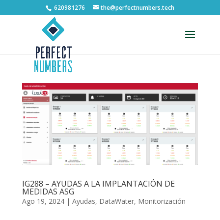
620981276
the@perfectnumbers.tech
Abrir barra de herramientas
IG288 – AYUDAS A LA IMPLANTACIÓN DE
MEDIDAS ASG
Ago 19, 2024
|
Ayudas
,
DataWater
,
Monitorización