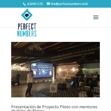
620981276
the@perfectnumbers.tech
Abrir barra de herramientas
Presentación de Proyecto Piloto con mentores
de Hijos de Rivera