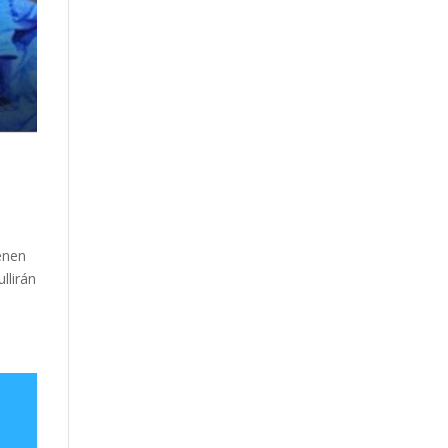
ienen
llirán