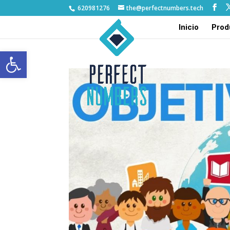
620981276
the@perfectnumbers.tech
Inicio
Prod
Abrir barra de herramientas