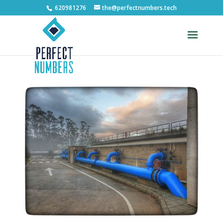
620981276
the@perfectnumbers.tech
Abrir barra de herramientas