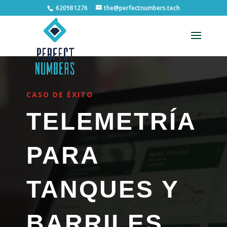
620981276
the@perfectnumbers.tech
Abrir barra de herramientas
CASO DE ÉXITO
TELEMETRÍA
PARA
TANQUES Y
BARRILES