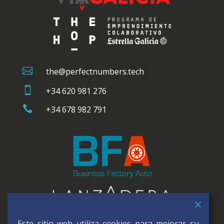

the@perfectnumbers.tech

+34 620 981 276

+34 678 982 791
Este sitio web utiliza cookies para mejorar su